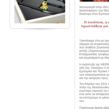
λειτούργησε στην οδό 
αγγελιοφόρος των Θεώ
δώσουμε στον Εμπορικ
Η συνέπεια, η 
προσπάθεια για 
Ξεκινήσαμε τότε με όρ
σήμερα να συγκαταλέγετ
που διαθέτει Ζυγιστι
κοπής (Ζαμπονομηχανές
Επεξεργασίας τροφίμων
και μηχανήματα με ιδι
Η ανάπτυξη της HERMES
οδό Στρ. Παπάγου 3 στο
Εμπορικό και Τεχνικό 
των επαγγελματικών μη
και την εκτίμηση προς
Τον Απρίλιο του 2011 
πόλη της Θεσσαλονίκης
ευρύτερη περιοχή της
έτσι ώστε να αποφεύγο
να επιτύχουμε το μέγι
του.
Παρέχουμε άμεσα σέρβ